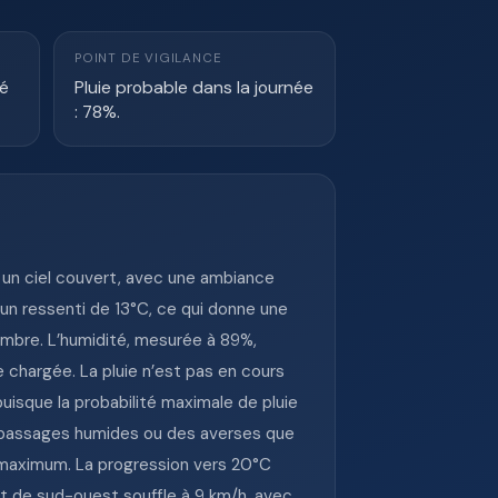
POINT DE VIGILANCE
té
Pluie probable dans la journée
: 78%.
un ciel couvert, avec une ambiance
 un ressenti de 13°C, ce qui donne une
’ombre. L’humidité, mesurée à 89%,
e chargée. La pluie n’est pas en cours
uisque la probabilité maximale de pluie
s passages humides ou des averses que
 maximum. La progression vers 20°C
t de sud-ouest souffle à 9 km/h, avec