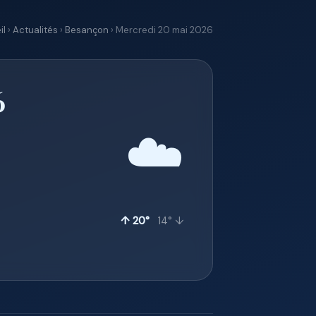
il
›
Actualités
›
Besançon
› Mercredi 20 mai 2026
6
☁️
↑ 20°
14° ↓