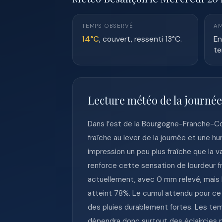
TEMPS OBSERVÉ
AM
14°C
, couvert, ressenti 13°C.
En
te
Lecture météo de la journé
Dans l’est de la Bourgogne-Franche-Co
fraîche au lever de la journée et une h
impression un peu plus fraîche que la v
renforce cette sensation de lourdeur fr
actuellement, avec 0 mm relevé, mais l
atteint 78%. Le cumul attendu pour c
des pluies durablement fortes. Les te
dépendra donc surtout des éclaircies 