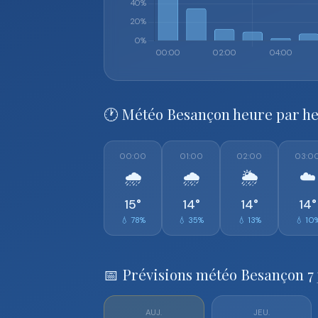
🕐 Météo Besançon heure par h
00:00
01:00
02:00
03:0
🌧️
🌧️
🌦️
☁️
15°
14°
14°
14°
💧 78%
💧 35%
💧 13%
💧 10
📅 Prévisions météo Besançon 7 
AUJ.
JEU.