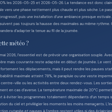
% les 2026-05-25 et 2026-05-26. La tendance est donc claire 
cule vers une phase nettement plus chaude et plus sèche. Le p
 progressif, puis une installation d’une ambiance presque estival
suivent pas toujours la hausse des maximales au même rythme. C
andera d’adapter la tenue au fil de la journée.
ette météo ?
mai 2026, l’essentiel est de prévoir une organisation souple. Ave
égère mais couvrante reste adaptée en début de journée. Le vent
r fortement les déplacements, mais il peut rendre les pauses st
robabilité maximale atteint 78%, le parapluie ou une veste imp
n centre-ville ou les activités entre deux rendez-vous. Les sorti
ement en cas d’averse. La température maximale de 20°C permet
tent à éviter les programmes totalement dépendants d’un temps se
olution du ciel et privilégier les moments les moins menaçants. L’
ction cutanée et pauses à l’ombre restent utiles si des éclaircies