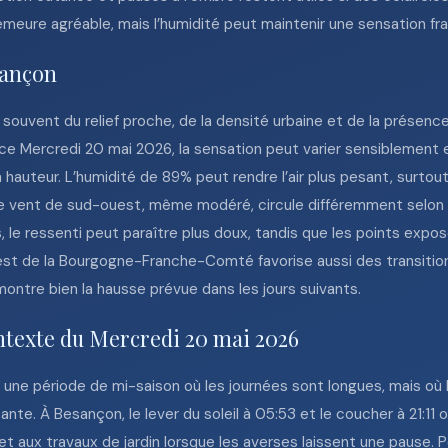
 demeure agréable, mais l’humidité peut maintenir une sensation fra
sançon
ouvent du relief proche, de la densité urbaine et de la présenc
Mercredi 20 mai 2026, la sensation peut varier sensiblement ent
hauteur. L’humidité de 89% peut rendre l’air plus pesant, surtout l
. Le vent de sud-ouest, même modéré, circule différemment selon l
s, le ressenti peut paraître plus doux, tandis que les points expo
’est de la Bourgogne-Franche-Comté favorise aussi des transitio
ontre bien la hausse prévue dans les jours suivants.
ntexte du Mercredi 20 mai 2026
 une période de mi-saison où les journées sont longues, mais où
te. À Besançon, le lever du soleil à 05:53 et le coucher à 21:11 o
et aux travaux de jardin lorsque les averses laissent une pause. Po