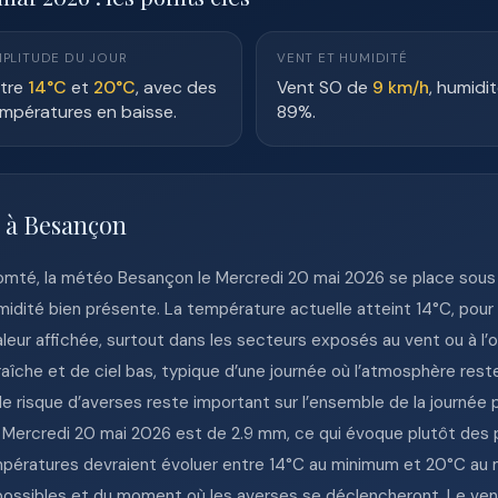
PLITUDE DU JOUR
VENT ET HUMIDITÉ
tre
14°C
et
20°C
, avec des
Vent SO de
9 km/h
, humidi
mpératures en baisse.
89%.
e à Besançon
mté, la météo Besançon le Mercredi 20 mai 2026 se place sous 
umidité bien présente. La température actuelle atteint 14°C, pour
aleur affichée, surtout dans les secteurs exposés au vent ou à l
aîche et de ciel bas, typique d’une journée où l’atmosphère rest
e risque d’averses reste important sur l’ensemble de la journée p
e Mercredi 20 mai 2026 est de 2.9 mm, ce qui évoque plutôt de
mpératures devraient évoluer entre 14°C au minimum et 20°C au
possibles et du moment où les averses se déclencheront. Le ven