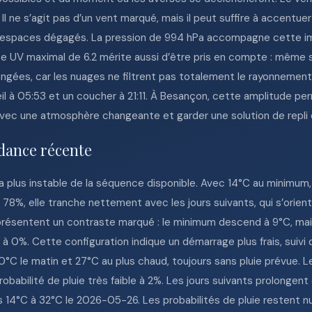
l ne s’agit pas d’un vent marqué, mais il peut suffire à accentuer
es espaces dégagés. La pression de 994 hPa accompagne cette im
dice UV maximal de 6.2 mérite aussi d’être pris en compte : même 
longées, car les nuages ne filtrent pas totalement le rayonnement.
eil à 05:53 et un coucher à 21:11. À Besançon, cette amplitude p
avec une atmosphère changeante et garder une solution de repli 
dance récente
a plus instable de la séquence disponible. Avec 14°C au minimum
e 78%, elle tranche nettement avec les jours suivants, qui s’ori
résentent un contraste marqué : le minimum descend à 9°C, mai
 à 0%. Cette configuration indique un démarrage plus frais, suivi
°C le matin et 27°C au plus chaud, toujours sans pluie prévue. 
robabilité de pluie très faible à 2%. Les jours suivants prolonge
14°C à 32°C le 2026-05-26. Les probabilités de pluie restent nul