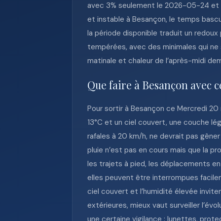
avec 3% seulement le 2026-05-24 et 0
et instable à Besançon, le temps bas
la période disponible traduit un redoux
tempérées, avec des minimales qui ne 
matinale et chaleur de l’après-midi dem
Que faire à Besançon avec c
Pour sortir à Besançon ce Mercredi 20 
13°C et un ciel couvert, une couche l
rafales à 20 km/h, ne devrait pas gêne
pluie n’est pas en cours mais que la p
les trajets à pied, les déplacements e
elles peuvent être interrompues facil
ciel couvert et l’humidité élevée invi
extérieures, mieux vaut surveiller l’év
une certaine vigilance : lunettes, prote