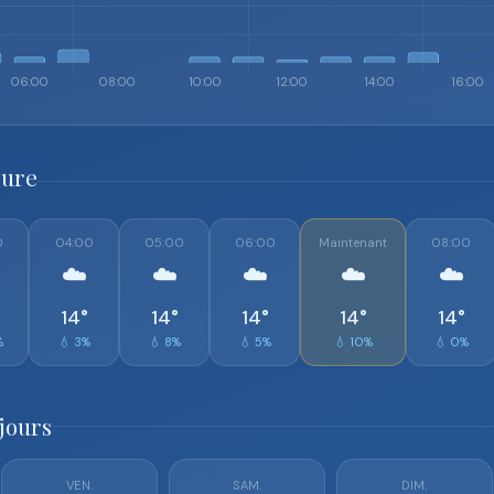
eure
0
04:00
05:00
06:00
Maintenant
08:00
☁️
☁️
☁️
☁️
☁️
14°
14°
14°
14°
14°
%
💧 3%
💧 8%
💧 5%
💧 10%
💧 0%
jours
VEN.
SAM.
DIM.