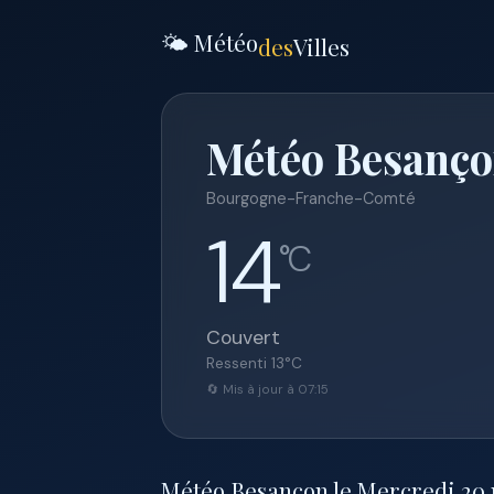
🌤️ Météo
des
Villes
Météo Besanço
Bourgogne-Franche-Comté
14
°C
Couvert
Ressenti
13
°C
🔄 Mis à jour à 07:15
Météo Besançon le Mercredi 20 ma