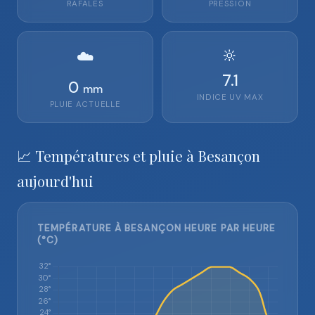
RAFALES
PRESSION
🔆
☁️
7.1
0
mm
INDICE UV MAX
PLUIE ACTUELLE
📈 Températures et pluie à Besançon
aujourd'hui
TEMPÉRATURE À BESANÇON HEURE PAR HEURE
(°C)