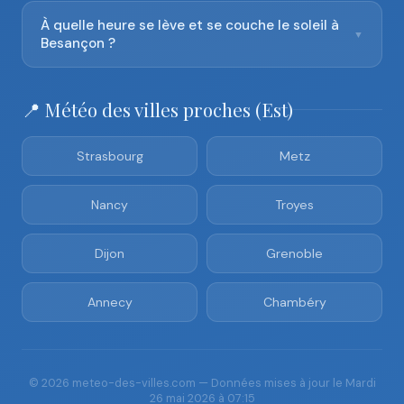
À quelle heure se lève et se couche le soleil à
▼
Besançon ?
📍 Météo des villes proches (Est)
Strasbourg
Metz
Nancy
Troyes
Dijon
Grenoble
Annecy
Chambéry
© 2026 meteo-des-villes.com — Données mises à jour le Mardi
26 mai 2026 à 07:15