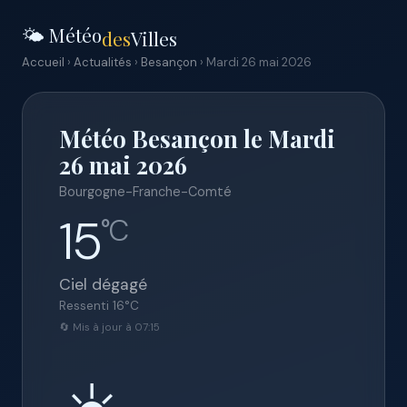
🌤️ Météo
des
Villes
Accueil
›
Actualités
›
Besançon
› Mardi 26 mai 2026
Météo Besançon le Mardi
26 mai 2026
Bourgogne-Franche-Comté
15
°C
Ciel dégagé
Ressenti
16
°C
🔄 Mis à jour à 07:15