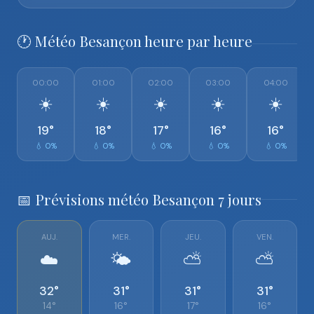
🕐 Météo Besançon heure par heure
00:00
01:00
02:00
03:00
04:00
☀️
☀️
☀️
☀️
☀️
19°
18°
17°
16°
16°
💧 0%
💧 0%
💧 0%
💧 0%
💧 0%
📅 Prévisions météo Besançon 7 jours
AUJ.
MER.
JEU.
VEN.
☁️
🌤️
⛅
⛅
32°
31°
31°
31°
14°
16°
17°
16°