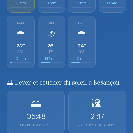
0 mm
0 mm
0 mm
0 mm
SAM.
DIM.
LUN.
☁️
⛈️
☁️
32°
26°
24°
16°
17°
16°
0 mm
14.7 mm
0 mm
🌅 Lever et coucher du soleil à Besançon
🌅
🌇
05:48
21:17
LEVER DU SOLEIL
COUCHER DU SOLEIL