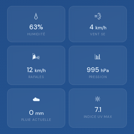
💧
💨
63
%
4
km/h
HUMIDITÉ
VENT
SE
🌬️
📊
12
995
km/h
hPa
RAFALES
PRESSION
🔆
☁️
7.1
0
mm
INDICE UV MAX
PLUIE ACTUELLE