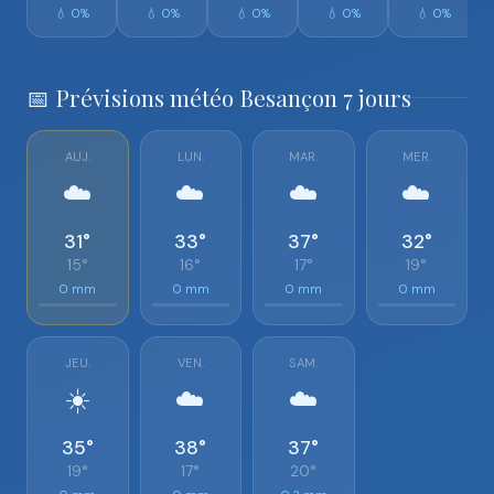
💧 0%
💧 0%
💧 0%
💧 0%
💧 0%
📅 Prévisions météo Besançon 7 jours
AUJ.
LUN.
MAR.
MER.
☁️
☁️
☁️
☁️
31°
33°
37°
32°
15°
16°
17°
19°
0 mm
0 mm
0 mm
0 mm
JEU.
VEN.
SAM.
☀️
☁️
☁️
35°
38°
37°
19°
17°
20°