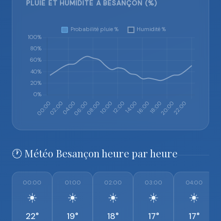
PLUIE ET HUMIDITÉ À BESANÇON (%)
🕐 Météo Besançon heure par heure
00:00
01:00
02:00
03:00
04:00
☀️
☀️
☀️
☀️
☀️
22°
19°
18°
17°
17°