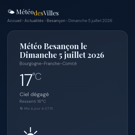
🌤️ Météo
des
Villes
Accueil
›
Actualités
›
Besançon
› Dimanche 5 juillet 2026
Météo Besançon le
Dimanche 5 juillet 2026
Bourgogne-Franche-Comté
17
°C
Ciel dégagé
Ressenti
16
°C
🔄 Mis à jour à 07:15