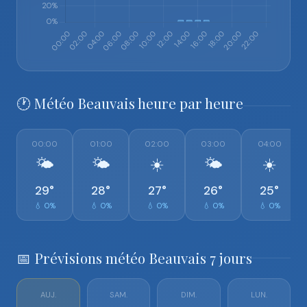
🕐 Météo Beauvais heure par heure
00:00
01:00
02:00
03:00
04:00
🌤️
🌤️
☀️
🌤️
☀️
29°
28°
27°
26°
25°
💧 0%
💧 0%
💧 0%
💧 0%
💧 0%
📅 Prévisions météo Beauvais 7 jours
AUJ.
SAM.
DIM.
LUN.