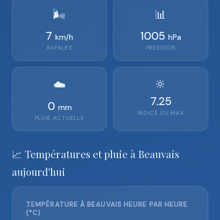
🌬️
📊
7
1005
km/h
hPa
RAFALES
PRESSION
🔆
☁️
7.25
0
mm
INDICE UV MAX
PLUIE ACTUELLE
📈 Températures et pluie à Beauvais
aujourd'hui
TEMPÉRATURE À BEAUVAIS HEURE PAR HEURE
(°C)