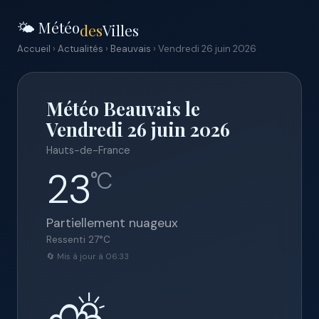
🌤️ Météo
des
Villes
Accueil
›
Actualités
›
Beauvais
› Vendredi 26 juin 2026
Météo Beauvais le
Vendredi 26 juin 2026
Hauts-de-France
23
°C
Partiellement nuageux
Ressenti
27
°C
🔄 Mis à jour à 06:33