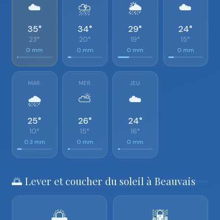
☁️
⛈️
🌦️
☁️
35°
34°
29°
24°
23°
20°
19°
15°
0 mm
0 mm
0 mm
0 mm
MAR.
MER.
JEU.
🌧️
⛅
☁️
25°
26°
24°
10°
15°
16°
0.3 mm
0 mm
0 mm
🌅 Lever et coucher du soleil à Beauvais
🌅
🌇