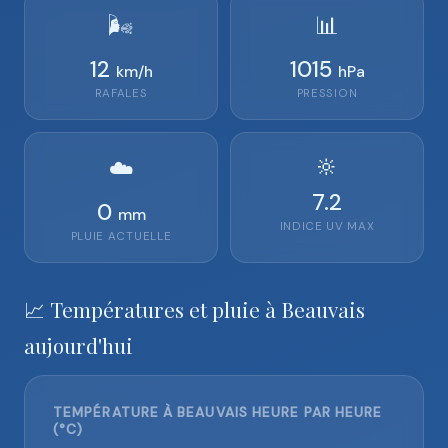
🌬️
📊
12
1015
km/h
hPa
RAFALES
PRESSION
🔆
☁️
7.2
0
mm
INDICE UV MAX
PLUIE ACTUELLE
📈 Températures et pluie à Beauvais
aujourd'hui
TEMPÉRATURE À BEAUVAIS HEURE PAR HEURE
(°C)