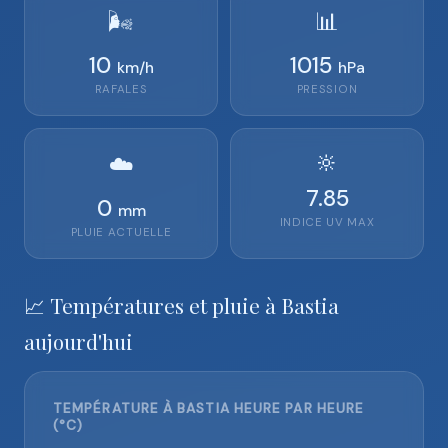
🌬️
📊
10
1015
km/h
hPa
RAFALES
PRESSION
🔆
☁️
7.85
0
mm
INDICE UV MAX
PLUIE ACTUELLE
📈 Températures et pluie à Bastia
aujourd'hui
TEMPÉRATURE À BASTIA HEURE PAR HEURE
(°C)