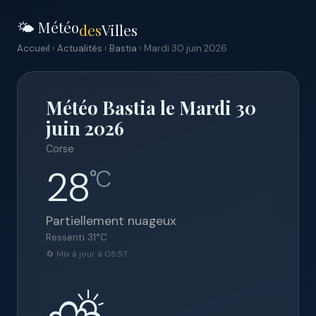
🌤️ Météo
des
Villes
Accueil
›
Actualités
›
Bastia
› Mardi 30 juin 2026
Météo Bastia le Mardi 30
juin 2026
Corse
28
°C
Partiellement nuageux
Ressenti
31
°C
🔄 Mis à jour à 08:57