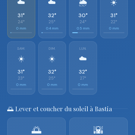
☁️
☁️
🌦️
☀️
31°
32°
30°
31°
24°
25°
24°
22°
0 mm
0.4 mm
0.5 mm
0 mm
SAM.
DIM.
LUN.
☀️
☀️
☁️
31°
32°
32°
23°
25°
27°
0 mm
0 mm
0 mm
🌅 Lever et coucher du soleil à Bastia
🌅
🌇