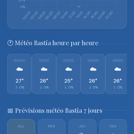
🕐 Météo Bastia heure par heure
00:00
01:00
02:00
03:00
04:00
☁️
☁️
☁️
☁️
☁️
27°
26°
25°
26°
26°
💧 0%
💧 0%
💧 0%
💧 0%
💧 0%
📅 Prévisions météo Bastia 7 jours
AUJ.
MER.
JEU.
VEN.