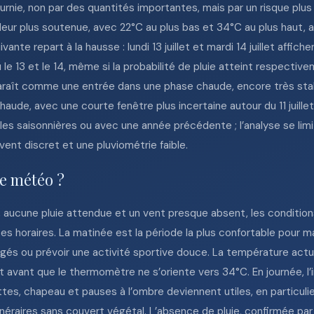
ournie, non par des quantités importantes, mais par un risque pl
haleur plus soutenue, avec 22°C au plus bas et 34°C au plus haut
vante repart à la hausse : lundi 13 juillet et mardi 14 juillet aff
le 13 et le 14, même si la probabilité de pluie atteint respecti
pparaît comme une entrée dans une phase chaude, encore très sta
ude, avec une courte fenêtre plus incertaine autour du 11 juille
les saisonnières ou avec une année précédente ; l’analyse se limit
vent discret et une pluviométrie faible.
te météo ?
aucune pluie attendue et un vent presque absent, les conditions
es horaires. La matinée est la période la plus confortable pour ma
bragés ou prévoir une activité sportive douce. La température actu
t avant que le thermomètre ne s’oriente vers 34°C. En journée, 
nettes, chapeau et pauses à l’ombre deviennent utiles, en particul
inéraires sans couvert végétal. L’absence de pluie, confirmée pa