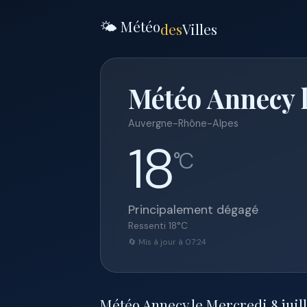
🌤️ Météo
des
Villes
Météo Annecy l
Auvergne-Rhône-Alpes
18
°C
Principalement dégagé
Ressenti
18
°C
🔄 Mis à jour à 07:24
Météo Annecy le Mercredi 8 juille