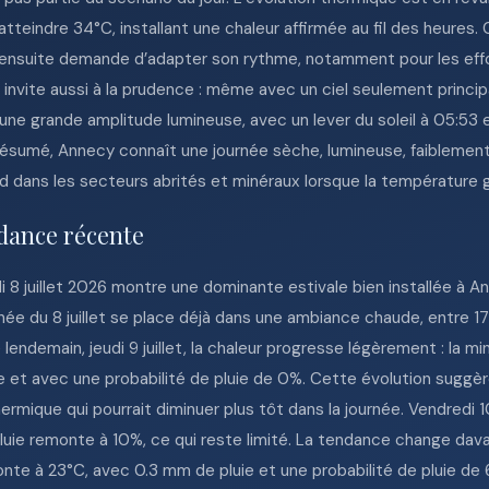
tteindre 34°C, installant une chaleur affirmée au fil des heures. 
 ensuite demande d’adapter son rythme, notamment pour les effo
4 invite aussi à la prudence : même avec un ciel seulement prin
’une grande amplitude lumineuse, avec un lever du soleil à 05:53 e
En résumé, Annecy connaît une journée sèche, lumineuse, faibleme
ourd dans les secteurs abrités et minéraux lorsque la températur
dance récente
 8 juillet 2026 montre une dominante estivale bien installée à 
rnée du 8 juillet se place déjà dans une ambiance chaude, entre 1
lendemain, jeudi 9 juillet, la chaleur progresse légèrement : la m
ue et avec une probabilité de pluie de 0%. Cette évolution suggèr
rmique qui pourrait diminuer plus tôt dans la journée. Vendredi 10
pluie remonte à 10%, ce qui reste limité. La tendance change davan
monte à 23°C, avec 0.3 mm de pluie et une probabilité de pluie d