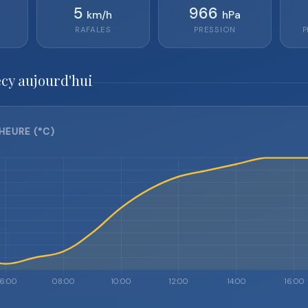
5
966
km/h
hPa
RAFALES
PRESSION
P
cy aujourd'hui
HEURE (°C)