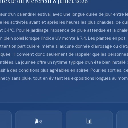
texte du Mercredi 8 juillet 2026
cœur d’un calendrier estival, avec une longue durée de jour entre le
e les activités avant et après les heures les plus chaudes, ce qu
34°C. Pour le jardinage, l’absence de pluie attendue et la chaleur
 en plein soleil lorsque l’indice UV monte à 7.4. Les plantes en pot
ntion particulière, même si aucune donnée d’arrosage ou d’état 
diquée ; il convient donc seulement de rappeler que les personnes
ilées. La journée offre un rythme typique d’un été bien installé 
ssif à des conditions plus agréables en soirée. Pour les sorties, c
Annecy sans pluie, tout en évitant les expositions longues au mom
🌬️
📊