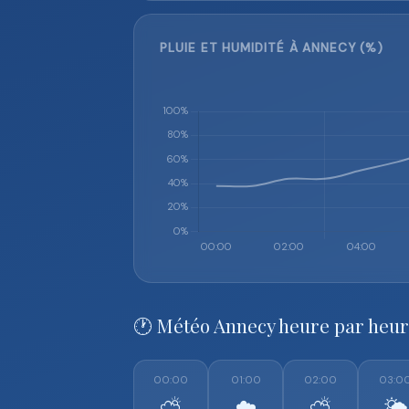
PLUIE ET HUMIDITÉ À ANNECY (%)
🕐 Météo Annecy heure par heu
00:00
01:00
02:00
03:0
⛅
☁️
⛅
🌤️