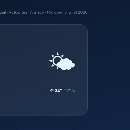
eil
›
Actualités
›
Annecy
› Mercredi 8 juillet 2026
🌤️
↑ 34°
17° ↓