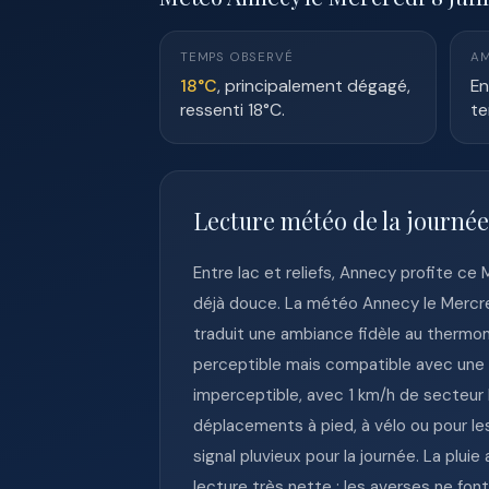
TEMPS OBSERVÉ
AM
18°C
, principalement dégagé,
En
ressenti 18°C.
te
Lecture météo de la journé
Entre lac et reliefs, Annecy profite c
déjà douce. La météo Annecy le Mercred
traduit une ambiance fidèle au thermom
perceptible mais compatible avec une 
imperceptible, avec 1 km/h de secteur N
déplacements à pied, à vélo ou pour les
signal pluvieux pour la journée. La plui
lecture très nette : les averses ne fon