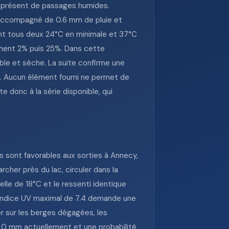
us présent de passages humides.
, accompagné de 0.6 mm de pluie et
ichent tous deux 24°C en minimale et 37°C
vement 2% puis 25%. Dans cette
ble et sèche. La suite confirme une
t. Aucun élément fourni ne permet de
e donc à la série disponible, qui
 sont favorables aux sorties à Annecy,
rcher près du lac, circuler dans la
elle de 18°C et le ressenti identique
l’indice UV maximal de 7.4 demande une
ier sur les berges dégagées, les
r 0 mm actuellement et une probabilité