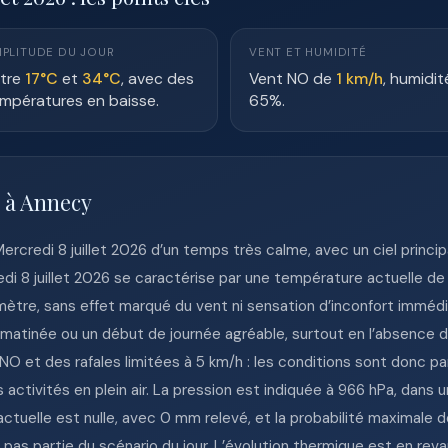
PLITUDE DU JOUR
VENT ET HUMIDITÉ
tre
17°C
et
34°C
, avec des
Vent NO de
1 km/h
, humidit
mpératures en baisse.
65%.
e à Annecy
e Mercredi 8 juillet 2026 d’un temps très calme, avec un ciel pri
i 8 juillet 2026 se caractérise par une température actuelle de
ètre, sans effet marqué du vent ni sensation d’inconfort immédia
matinée ou un début de journée agréable, surtout en l’absence d
O et des rafales limitées à 5 km/h : les conditions sont donc pa
 activités en plein air. La pression est indiquée à 966 hPa, dans
e actuelle est nulle, avec 0 mm relevé, et la probabilité maximale
t pas partie du scénario du jour. L’évolution thermique est en r