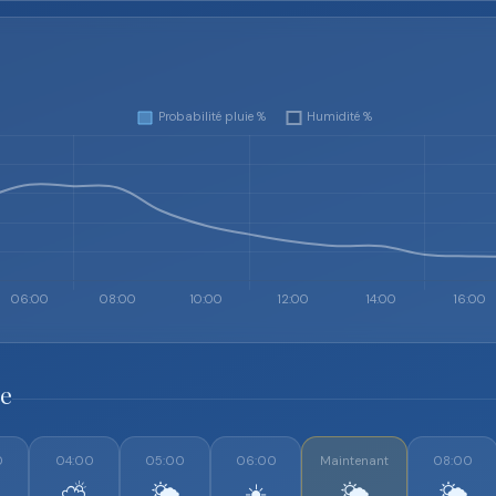
re
0
04:00
05:00
06:00
Maintenant
08:00
⛅
🌤️
☀️
🌤️
🌤️