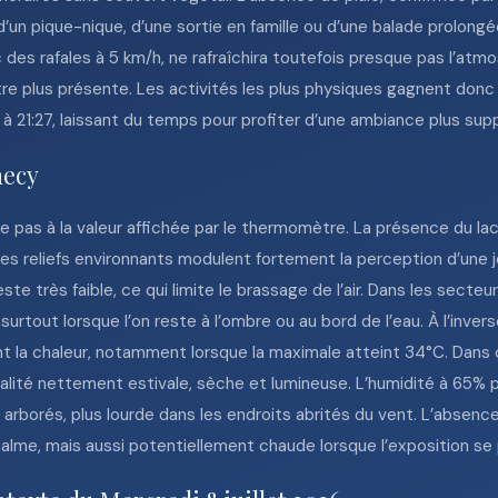
d’un pique-nique, d’une sortie en famille ou d’une balade prolongé
des rafales à 5 km/h, ne rafraîchira toutefois presque pas l’atm
ître plus présente. Les activités les plus physiques gagnent don
e à 21:27, laissant du temps pour profiter d’une ambiance plus supp
necy
e pas à la valeur affichée par le thermomètre. La présence du lac,
 les reliefs environnants modulent fortement la perception d’une
ste très faible, ce qui limite le brassage de l’air. Dans les secteu
surtout lorsque l’on reste à l’ombre ou au bord de l’eau. À l’inve
nt la chaleur, notamment lorsque la maximale atteint 34°C. Dans
alité nettement estivale, sèche et lumineuse. L’humidité à 65% 
arborés, plus lourde dans les endroits abrités du vent. L’absence 
alme, mais aussi potentiellement chaude lorsque l’exposition se 