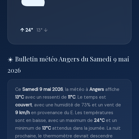
☁️
↑ 24°
13° ↓
☀️ Bulletin météo Angers du Samedi 9 mai
2026
Ce
Samedi 9 mai 2026
, la météo à
Angers
affiche
13°C
avec un ressenti de
11°C
. Le temps est
couvert
, avec une humidité de 73% et un vent de
9 km/h
en provenance du E. Les températures
sont en baisse, avec un maximum de
24°C
et un
minimum de
13°C
attendus dans la journée. La nuit
prochaine, le thermomètre devrait descendre