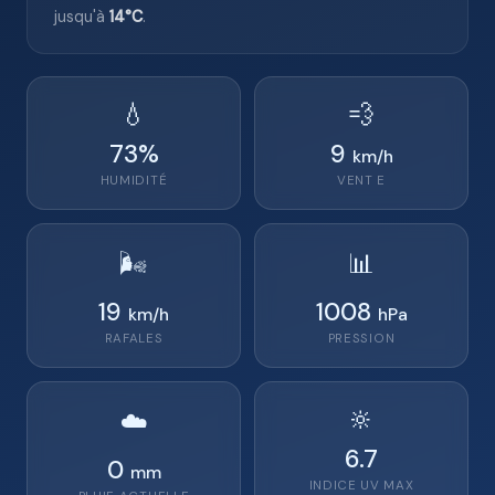
jusqu'à
14°C
.
💧
💨
73
%
9
km/h
HUMIDITÉ
VENT
E
🌬️
📊
19
1008
km/h
hPa
RAFALES
PRESSION
🔆
☁️
6.7
0
mm
INDICE UV MAX