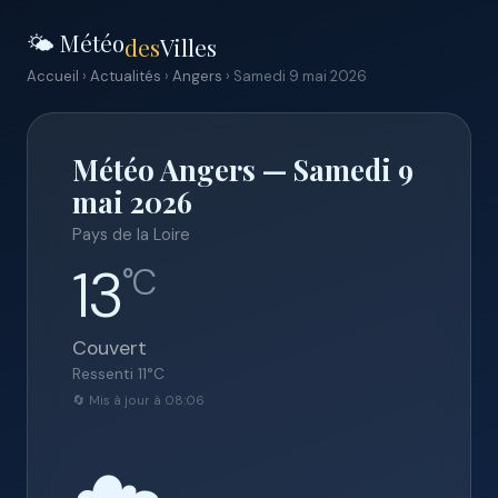
🌤️ Météo
des
Villes
Accueil
›
Actualités
›
Angers
› Samedi 9 mai 2026
Météo Angers — Samedi 9
mai 2026
Pays de la Loire
13
°C
Couvert
Ressenti
11
°C
🔄 Mis à jour à 08:06