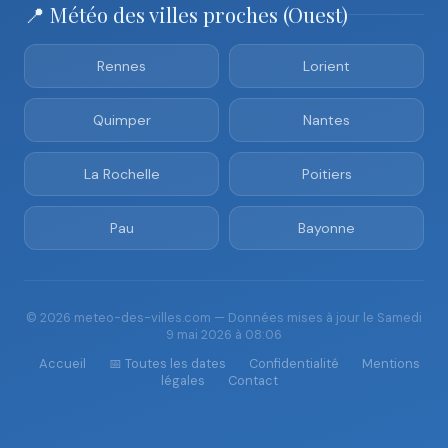
📍 Météo des villes proches (Ouest)
Rennes
Lorient
Quimper
Nantes
La Rochelle
Poitiers
Pau
Bayonne
© 2026 meteo-des-villes.com — Données mises à jour le Samedi
9 mai 2026 à 08:06
Accueil
📅 Toutes les dates
Confidentialité
Mentions
légales
Contact