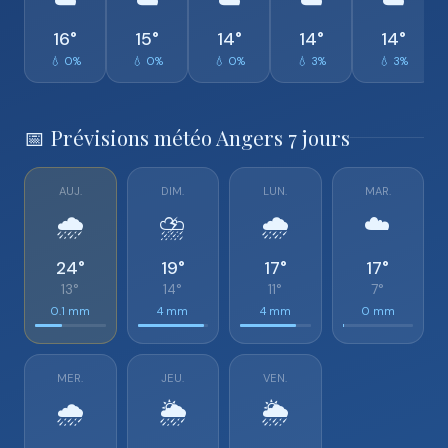
☁️
☁️
☁️
☁️
☁️
16°
15°
14°
14°
14°
💧 0%
💧 0%
💧 0%
💧 3%
💧 3%
📅 Prévisions météo Angers 7 jours
AUJ.
DIM.
LUN.
MAR.
🌧️
⛈️
🌧️
☁️
24°
19°
17°
17°
13°
14°
11°
7°
0.1 mm
4 mm
4 mm
0 mm
MER.
JEU.
VEN.
🌧️
🌦️
🌦️