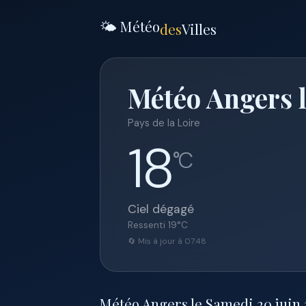
🌤️ Météo
des
Villes
Météo Angers l
Pays de la Loire
18
°C
Ciel dégagé
Ressenti
19
°C
🔄 Mis à jour à 07:48
Météo Angers le Samedi 20 juin 2