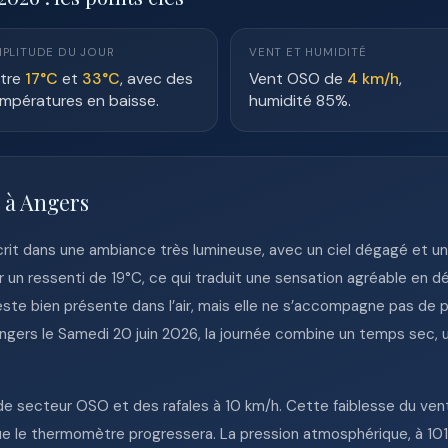
PLITUDE DU JOUR
VENT ET HUMIDITÉ
tre
17°C
et
33°C
, avec des
Vent OSO de
4 km/h
,
mpératures en baisse.
humidité 85%.
 à Angers
scrit dans une ambiance très lumineuse, avec un ciel dégagé et 
 un ressenti de 19°C, ce qui traduit une sensation agréable en dé
ste bien présente dans l’air, mais elle ne s’accompagne pas de 
gers le Samedi 20 juin 2026, la journée combine un temps sec, 
e secteur OSO et des rafales à 10 km/h. Cette faiblesse du vent l
sque le thermomètre progressera. La pression atmosphérique, à 1