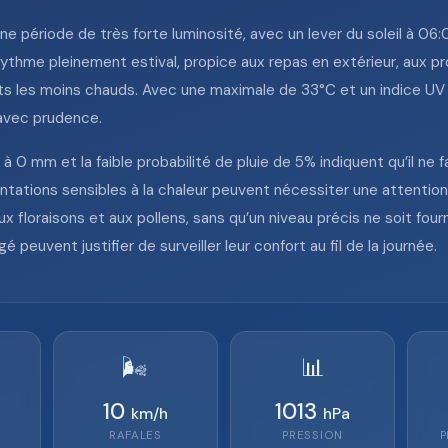
ne période de très forte luminosité, avec un lever du soleil à 0
 rythme pleinement estival, propice aux repas en extérieur, aux 
nts les moins chauds. Avec une maximale de 33°C et un indice UV 
 avec prudence.
le à 0 mm et la faible probabilité de pluie de 5% indiquent qu’il n
antations sensibles à la chaleur peuvent nécessiter une attention p
x floraisons et aux pollens, sans qu’un niveau précis ne soit fourni
é peuvent justifier de surveiller leur confort au fil de la journée.
🌬️
📊
10
1013
km/h
hPa
RAFALES
PRESSION
P