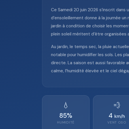
Ce Samedi 20 juin 2026 s’inscrit dans u
d’ensoleillement donne à la journée un
jardin à condition de choisir les mome
plein soleil méritent d’être organisées
Au jardin, le temps sec, la pluie actuel
notable pour humidifier les sols. Les pl
directe. La saison est aussi favorable au
calme, l’humidité élevée et le ciel dégag
💧
💨
85
%
4
km/h
HUMIDITÉ
VENT
OSO