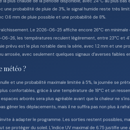
a plus chaude de la période disponible, avec 24°C au plus bas e
c une probabilité de pluie de 3%, le signal humide reste très li
ec 0.6 mm de pluie possible et une probabilité de 8%.
afraîchissement. Le 2026-06-25 affiche encore 26°C en minimal
6-06-26, les températures reculent légèrement, entre 23°C et 41°
luie prévu est le plus notable dans la série, avec 1.2 mm et une p
eu arrosée, avec seulement quelques signaux d’averses faibles en
te météo ?
nulle et une probabilité maximale limitée à 5%, la journée se prêt
 plus confortables, grâce à une température de 18°C et un resse
es espaces arborés sera plus agréable avant que la chaleur ne s’in
as gêner les déplacements, mais il ne suffira pas non plus à rafra
nvite à adapter le programme. Les sorties restent possibles, mais 
eut se protéger du soleil. L’indice UV maximal de 6.75 justifie une 