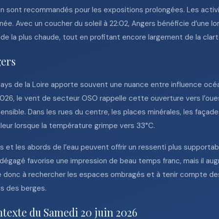
ion sont recommandés pour les expositions prolongées. Les activ
née. Avec un coucher du soleil à 22:02, Angers bénéficie d’une lo
ode la plus chaude, tout en profitant encore largement de la clart
gers
 Pays de la Loire apporte souvent une nuance entre influence océ
026, le vent de secteur OSO rappelle cette ouverture vers l’oue
sensible. Dans les rues du centre, les places minérales, les façad
leur lorsque la température grimpe vers 33°C.
s et les abords de l’eau peuvent offrir un ressenti plus supportab
 dégagé favorise une impression de beau temps franc, mais il augm
elle donc à rechercher les espaces ombragés et à tenir compte d
es des berges.
ntexte du Samedi 20 juin 2026