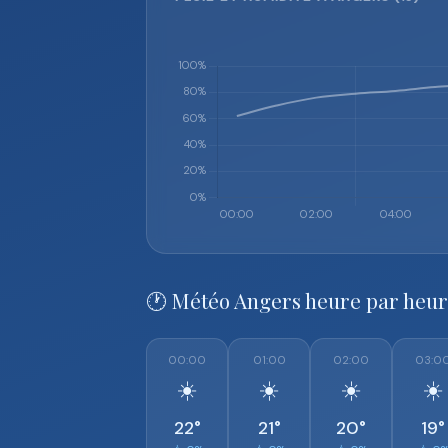
🕐 Météo Angers heure par heu
00:00
01:00
02:00
03:0
☀️
☀️
☀️
☀️
22°
21°
20°
19°