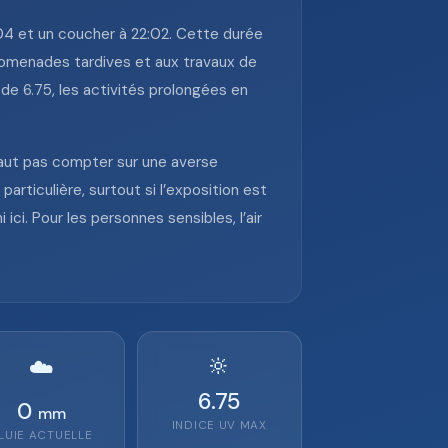
6:04 et un coucher à 22:02. Cette durée
promenades tardives et aux travaux de
de 6.75, les activités prolongées en
e faut pas compter sur une averse
articulière, surtout si l’exposition est
 ici. Pour les personnes sensibles, l’air
🔆
☁️
6.75
0
mm
INDICE UV MAX
LUIE ACTUELLE