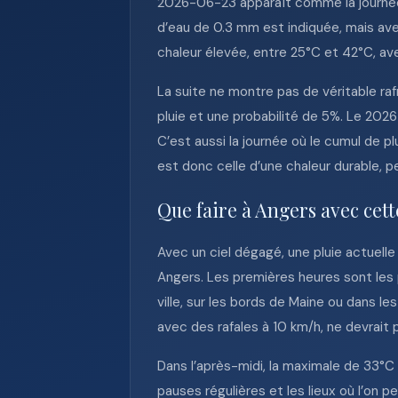
2026-06-23 apparaît comme la journée l
d’eau de 0.3 mm est indiquée, mais ave
chaleur élevée, entre 25°C et 42°C, av
La suite ne montre pas de véritable r
pluie et une probabilité de 5%. Le 202
C’est aussi la journée où le cumul de p
est donc celle d’une chaleur durable, p
Que faire à Angers avec cet
Avec un ciel dégagé, une pluie actuelle 
Angers. Les premières heures sont les
ville, sur les bords de Maine ou dans l
avec des rafales à 10 km/h, ne devrait p
Dans l’après-midi, la maximale de 33°C i
pauses régulières et les lieux où l’on p