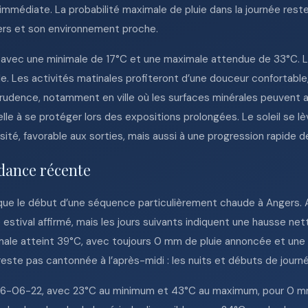
 immédiate. La probabilité maximale de pluie dans la journée reste
ers et son environnement proche.
 avec une minimale de 17°C et une maximale attendue de 33°C. L
le. Les activités matinales profiteront d’une douceur confortable,
ence, notamment en ville où les surfaces minérales peuvent acc
elle à se protéger lors des expositions prolongées. Le soleil se 
sité, favorable aux sorties, mais aussi à une progression rapide d
dance récente
que le début d’une séquence particulièrement chaude à Angers. A
re estival affirmé, mais les jours suivants indiquent une hausse 
imale atteint 39°C, avec toujours 0 mm de pluie annoncée et une 
ste pas cantonnée à l’après-midi : les nuits et débuts de journ
26-06-22, avec 23°C au minimum et 43°C au maximum, pour 0 mm 