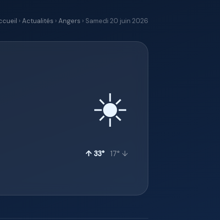
ccueil
›
Actualités
›
Angers
› Samedi 20 juin 2026
☀️
↑ 33°
17° ↓