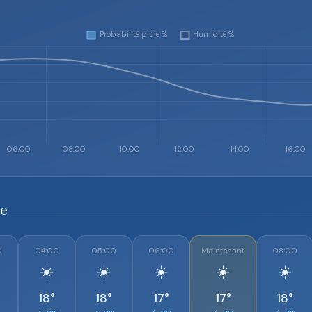
re
0
04:00
05:00
06:00
Maintenant
08:00
☀️
☀️
☀️
☀️
☀️
18°
18°
17°
17°
18°