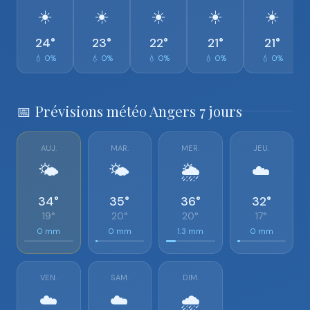
☀️
☀️
☀️
☀️
☀️
24°
23°
22°
21°
21°
💧 0%
💧 0%
💧 0%
💧 0%
💧 0%
📅 Prévisions météo Angers 7 jours
AUJ.
MAR.
MER.
JEU.
🌤️
🌤️
🌦️
☁️
34°
35°
36°
32°
19°
20°
20°
17°
0 mm
0 mm
1.3 mm
0 mm
VEN.
SAM.
DIM.
☁️
☁️
🌧️