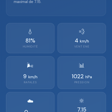
maximal de 7.15.
💧
💨
81
%
4
km/h
HUMIDITÉ
VENT
ENE
🌬️
📊
9
1022
km/h
hPa
RAFALES
PRESSION
🔆
☁️
7.15