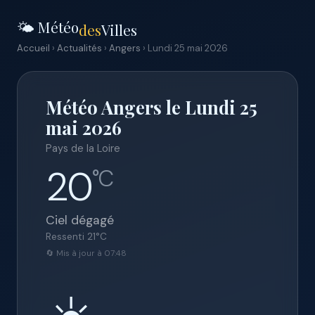
🌤️ Météo
des
Villes
Accueil
›
Actualités
›
Angers
› Lundi 25 mai 2026
Météo Angers le Lundi 25
mai 2026
Pays de la Loire
20
°C
Ciel dégagé
Ressenti
21
°C
🔄 Mis à jour à 07:48