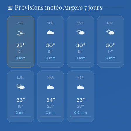
📅 Prévisions météo Angers 7 jours
AUJ.
VEN.
SAM.
DIM.
🌫️
☁️
🌤️
🌤️
25°
30°
30°
30°
10°
15°
15°
17°
0 mm
0 mm
0 mm
0 mm
LUN.
MAR.
MER.
🌤️
☁️
☁️
33°
34°
33°
18°
20°
20°
0 mm
0 mm
0.9 mm