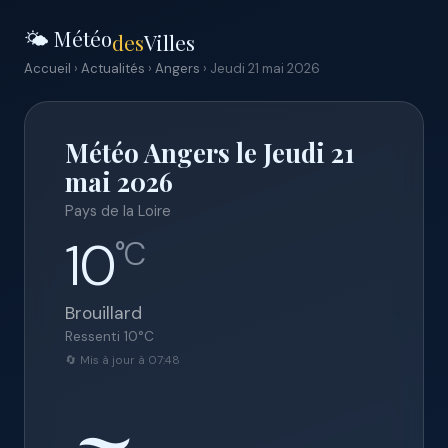
🌤️ Météo
des
Villes
Accueil
›
Actualités
›
Angers
› Jeudi 21 mai 2026
Météo Angers le Jeudi 21
mai 2026
Pays de la Loire
10
°C
Brouillard
Ressenti
10
°C
🔄 Mis à jour à 07:48