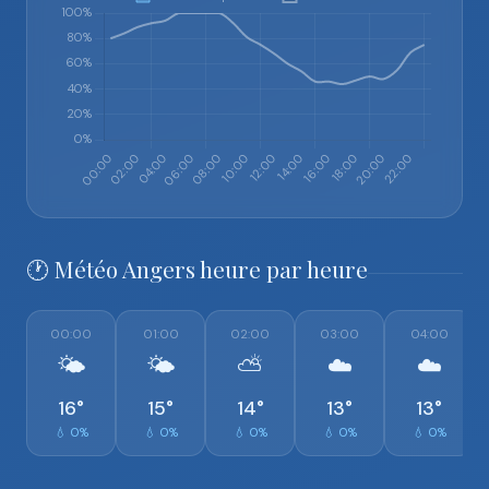
🕐 Météo Angers heure par heure
00:00
01:00
02:00
03:00
04:00
🌤️
🌤️
⛅
☁️
☁️
16°
15°
14°
13°
13°
💧 0%
💧 0%
💧 0%
💧 0%
💧 0%