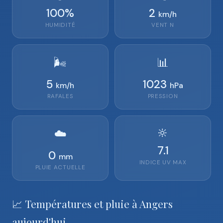
100
%
2
km/h
HUMIDITÉ
VENT
N
🌬️
📊
5
1023
km/h
hPa
RAFALES
PRESSION
🔆
☁️
7.1
0
mm
INDICE UV MAX
PLUIE ACTUELLE
📈 Températures et pluie à Angers
aujourd'hui