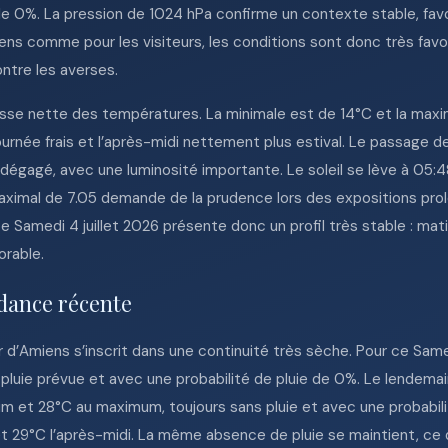
de 0%. La pression de 1024 hPa confirme un contexte stable, fav
ens comme pour les visiteurs, les conditions sont donc très favo
ntre les averses.
usse nette des températures. La minimale est de 14°C et la maxi
urnée frais et l’après-midi nettement plus estival. Le passage de
dégagé, avec une luminosité importante. Le soleil se lève à 05:4
maximal de 7.05 demande de la prudence lors des expositions prol
e Samedi 4 juillet 2026 présente donc un profil très stable : mat
orable.
dance récente
d’Amiens s’inscrit dans une continuité très sèche. Pour ce Samedi
uie prévue et avec une probabilité de pluie de 0%. Le lendemain
 et 28°C au maximum, toujours sans pluie et avec une probabilité 
et 29°C l’après-midi. La même absence de pluie se maintient, c