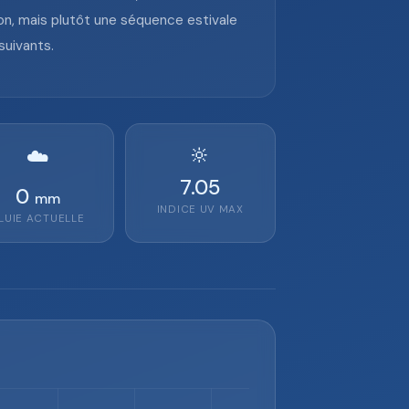
n, mais plutôt une séquence estivale
suivants.
🔆
☁️
7.05
0
mm
INDICE UV MAX
LUIE ACTUELLE