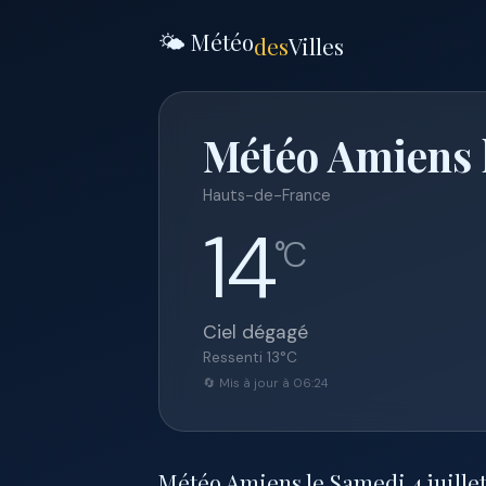
🌤️ Météo
des
Villes
Météo Amiens l
Hauts-de-France
14
°C
Ciel dégagé
Ressenti
13
°C
🔄 Mis à jour à 06:24
Météo Amiens le Samedi 4 juillet 