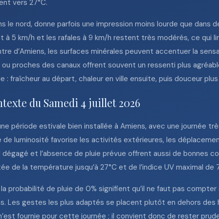
nt vers 27°C.
 le nord, donne parfois une impression moins lourde que dans de
nt à 5 km/h et les rafales à 9 km/h restent très modérés, ce qui li
ntre d’Amiens, les surfaces minérales peuvent accentuer la sensa
s ou proches des canaux offrent souvent un ressenti plus agréab
: fraîcheur au départ, chaleur en ville ensuite, puis douceur plus
texte du Samedi 4 juillet 2026
une période estivale bien installée à Amiens, avec une journée trè
e de luminosité favorise les activités extérieures, les déplacem
l dégagé et l’absence de pluie prévue offrent aussi de bonnes con
ée de la température jusqu’à 27°C et de l’indice UV maximal de 7
 la probabilité de pluie de 0% signifient qu’il ne faut pas compter
ons. Les gestes les plus adaptés se placent plutôt en dehors des
est fournie pour cette journée ; il convient donc de rester pruden