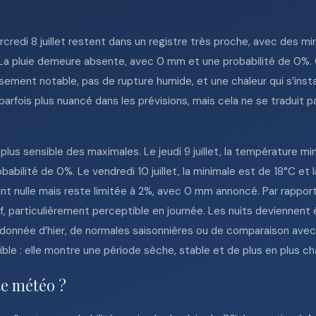
ercredi 8 juillet restent dans un registre très proche, avec des m
La pluie demeure absente, avec 0 mm et une probabilité de 0%. 
issement notable, pas de rupture humide, et une chaleur qui s’ins
parfois plus nuancé dans les prévisions, mais cela ne se traduit p
plus sensible des maximales. Le jeudi 9 juillet, la température mi
abilité de 0%. Le vendredi 10 juillet, la minimale est de 18°C et
ent nulle mais reste limitée à 2%, avec 0 mm annoncé. Par rapport
, particulièrement perceptible en journée. Les nuits deviennent
e donnée d’hier, de normales saisonnières ou de comparaison avec
nible : elle montre une période sèche, stable et de plus en plus c
te météo ?