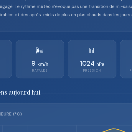
égagé. Le rythme météo n’évoque pas une transition de mi-saiso
rables et des après-midis de plus en plus chauds dans les jours 
🌬️
📊
9
1024
km/h
hPa
RAFALES
PRESSION
P
ens aujourd'hui
EURE (°C)