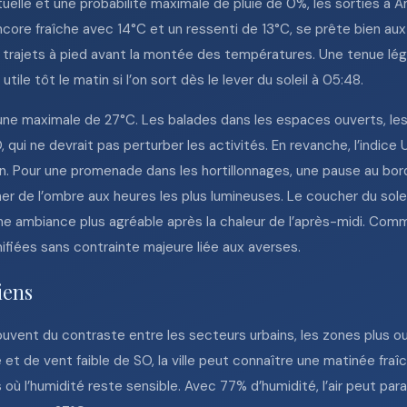
uelle et une probabilité maximale de pluie de 0%, les sorties à
encore fraîche avec 14°C et un ressenti de 13°C, se prête bien 
trajets à pied avant la montée des températures. Une tenue légè
le tôt le matin si l’on sort dès le lever du soleil à 05:48.
une maximale de 27°C. Les balades dans les espaces ouverts, les 
, qui ne devrait pas perturber les activités. En revanche, l’indice 
. Pour une promenade dans les hortillonnages, une pause au bord
cher de l’ombre aux heures les plus lumineuses. Le coucher du sole
une ambiance plus agréable après la chaleur de l’après-midi. Com
ifiées sans contrainte majeure liée aux averses.
iens
uvent du contraste entre les secteurs urbains, les zones plus 
é et de vent faible de SO, la ville peut connaître une matinée fraî
ù l’humidité reste sensible. Avec 77% d’humidité, l’air peut paraî