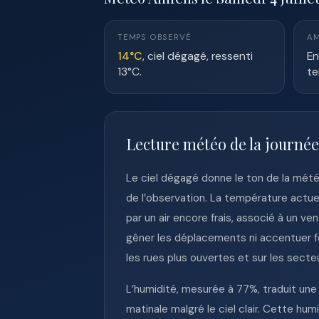
TEMPS OBSERVÉ
AM
14°C
, ciel dégagé, ressenti
En
13°C.
te
Lecture météo de la journé
Le ciel dégagé donne le ton de la mét
de l’observation. La température actue
par un air encore frais, associé à un v
gêner les déplacements ni accentuer fo
les rues plus ouvertes et sur les sect
L’humidité, mesurée à 77%, traduit un
matinale malgré le ciel clair. Cette h