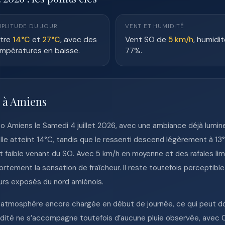
PLITUDE DU JOUR
VENT ET HUMIDITÉ
tre
14°C
et
27°C
, avec des
Vent SO de
5 km/h
, humidit
mpératures en baisse.
77%.
e à Amiens
éo Amiens le Samedi 4 juillet 2026, avec une ambiance déjà lum
lle atteint 14°C, tandis que le ressenti descend légèrement à 13°
ent faible venant du SO. Avec 5 km/h en moyenne et des rafales lim
rtement la sensation de fraîcheur. Il reste toutefois perceptib
eurs exposés du nord amiénois.
e atmosphère encore chargée en début de journée, ce qui peut do
umidité ne s’accompagne toutefois d’aucune pluie observée, avec 