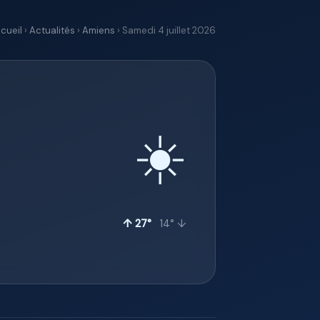
cueil
›
Actualités
›
Amiens
› Samedi 4 juillet 2026
☀️
↑ 27°
14° ↓