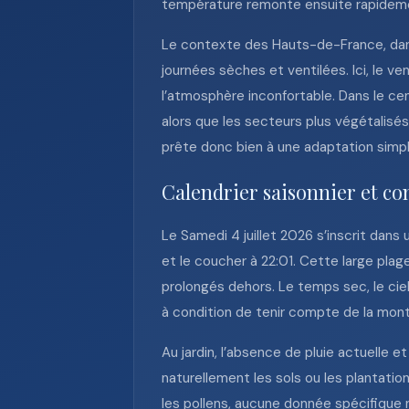
température remonte ensuite rapideme
Le contexte des Hauts-de-France, dans
journées sèches et ventilées. Ici, le ve
l’atmosphère inconfortable. Dans le ce
alors que les secteurs plus végétalisé
prête donc bien à une adaptation simple 
Calendrier saisonnier et con
Le Samedi 4 juillet 2026 s’inscrit dans 
et le coucher à 22:01. Cette large plag
prolongés dehors. Le temps sec, le cie
à condition de tenir compte de la mont
Au jardin, l’absence de pluie actuelle et
naturellement les sols ou les plantati
les pollens, aucune donnée spécifique n’