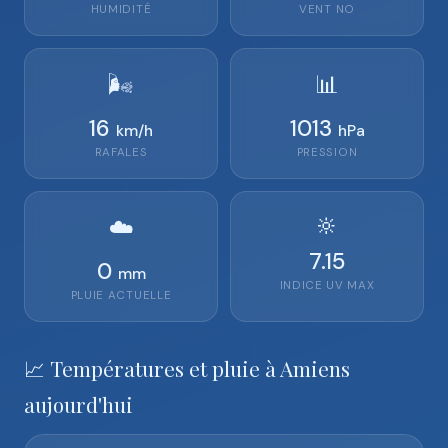
HUMIDITÉ
VENT
NO
🌬️
📊
16
1013
km/h
hPa
RAFALES
PRESSION
🔆
☁️
7.15
0
mm
INDICE UV MAX
PLUIE ACTUELLE
📈 Températures et pluie à Amiens
aujourd'hui