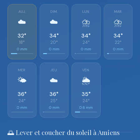
AUJ.
DIM.
LUN.
MAR.
☁️
☁️
⛈️
⛈️
32°
34°
34°
34°
18°
20°
24°
22°
0 mm
0 mm
0 mm
0 mm
MER.
JEU.
VEN.
🌤️
☁️
🌦️
36°
36°
35°
24°
25°
24°
0 mm
0 mm
0.6 mm
🌅 Lever et coucher du soleil à Amiens