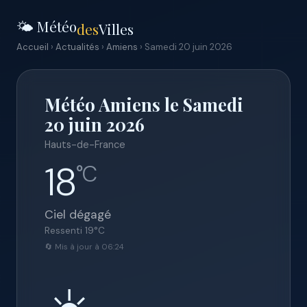
🌤️ Météo
des
Villes
Accueil
›
Actualités
›
Amiens
› Samedi 20 juin 2026
Météo Amiens le Samedi
20 juin 2026
Hauts-de-France
18
°C
Ciel dégagé
Ressenti
19
°C
🔄 Mis à jour à 06:24