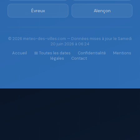
Évreux
Alençon
© 2026 meteo-des-villes.com — Données mises à jour le Samedi
20 juin 2026 à 06:24
Accueil
📅 Toutes les dates
Confidentialité
Mentions
légales
Contact