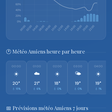
🕐 Météo Amiens heure par heure
00:00
01:00
02:00
03:00
04:00
☀️
☁️
☀️
🌤️
☀️
20°
21°
18°
19°
19°
💧 15%
💧 6%
💧 0%
💧 0%
💧 1%
📅 Prévisions météo Amiens 7 jours