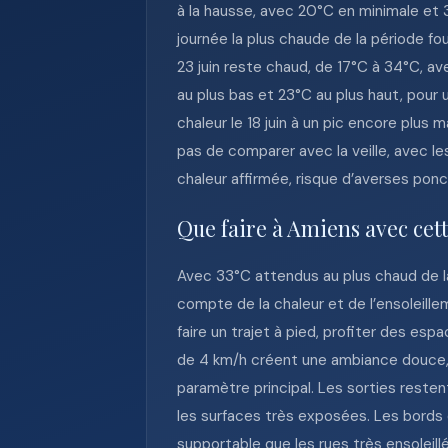
à la hausse, avec 20°C en minimale et 
journée la plus chaude de la période f
23 juin reste chaud, de 17°C à 34°C, av
au plus bas et 23°C au plus haut, pour 
chaleur le 18 juin à un pic encore plus
pas de comparer avec la veille, avec l
chaleur affirmée, risque d’averses po
Que faire à Amiens avec cet
Avec 33°C attendus au plus chaud de la
compte de la chaleur et de l’ensoleill
faire un trajet à pied, profiter des esp
de 4 km/h créent une ambiance douce, ma
paramètre principal. Les sorties restent 
les surfaces très exposées. Les bords 
supportable que les rues très ensoleill