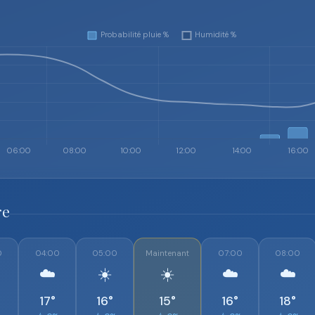
re
0
04:00
05:00
Maintenant
07:00
08:00
☁️
☀️
☀️
☁️
☁️
17°
16°
15°
16°
18°