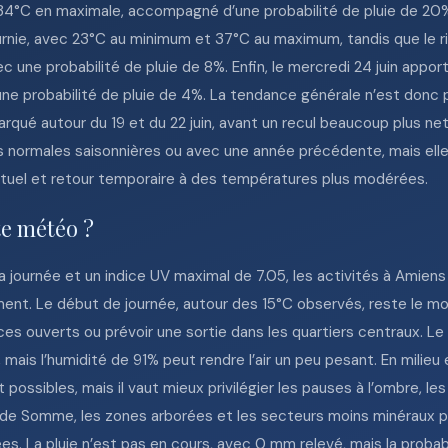
34°C en maximale, accompagné d’une probabilité de pluie de 20%.
ournie, avec 23°C au minimum et 37°C au maximum, tandis que le 
ec une probabilité de pluie de 8%. Enfin, le mercredi 24 juin appo
une probabilité de pluie de 4%. La tendance générale n’est donc p
 marqué autour du 19 et du 22 juin, avant un recul beaucoup plus n
es normales saisonnières ou avec une année précédente, mais ell
nctuel et retour temporaire à des températures plus modérées.
te météo ?
 journée et un indice UV maximal de 7.05, les activités à Amien
ement. Le début de journée, autour des 15°C observés, reste le m
aces ouverts ou prévoir une sortie dans les quartiers centraux. Le 
is l’humidité de 91% peut rendre l’air un peu pesant. En milieu et
possibles, mais il vaut mieux privilégier les pauses à l’ombre, les 
de Somme, les zones arborées et les secteurs moins minéraux peu
ées. La pluie n’est pas en cours, avec 0 mm relevé, mais la proba