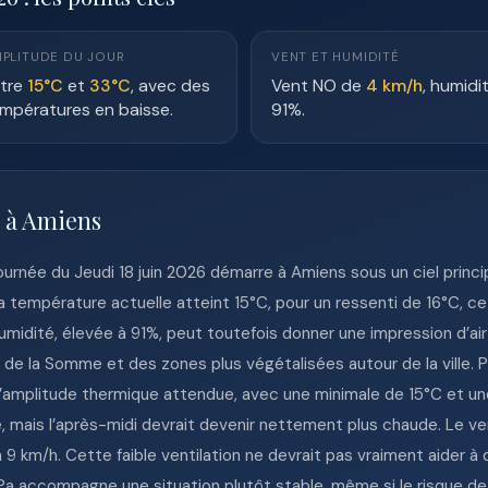
PLITUDE DU JOUR
VENT ET HUMIDITÉ
tre
15°C
et
33°C
, avec des
Vent NO de
4 km/h
, humidi
mpératures en baisse.
91%.
e à Amiens
journée du Jeudi 18 juin 2026 démarre à Amiens sous un ciel pri
 température actuelle atteint 15°C, pour un ressenti de 16°C, ce
’humidité, élevée à 91%, peut toutefois donner une impression d’ai
 la Somme et des zones plus végétalisées autour de la ville. Po
 l’amplitude thermique attendue, avec une minimale de 15°C et u
 mais l’après-midi devrait devenir nettement plus chaude. Le ven
9 km/h. Cette faible ventilation ne devrait pas vraiment aider à dis
 hPa accompagne une situation plutôt stable, même si le risque de