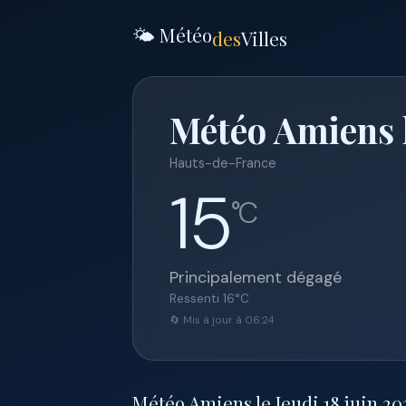
🌤️ Météo
des
Villes
Météo Amiens l
Hauts-de-France
15
°C
Principalement dégagé
Ressenti
16
°C
🔄 Mis à jour à 06:24
Météo Amiens le Jeudi 18 juin 202