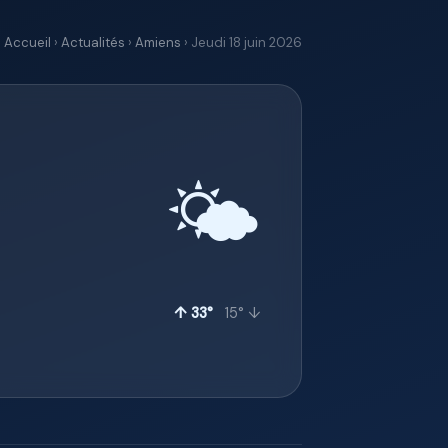
Accueil
›
Actualités
›
Amiens
› Jeudi 18 juin 2026
🌤️
↑ 33°
15° ↓