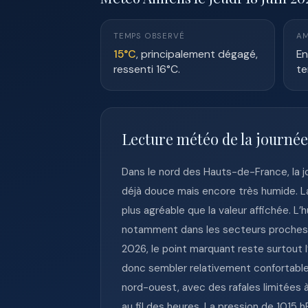
TEMPS OBSERVÉ
AM
15°C
, principalement dégagé,
En
ressenti 16°C.
te
Lecture météo de la journé
Dans le nord des Hauts-de-France, la 
déjà douce mais encore très humide. La
plus agréable que la valeur affichée. L
notamment dans les secteurs proches de
2026, le point marquant reste surtout
donc sembler relativement confortable,
nord-ouest, avec des rafales limitées à 
au fil des heures. La pression de 1015