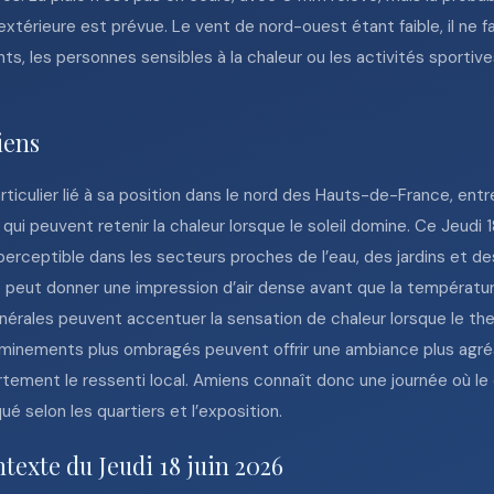
xtérieure est prévue. Le vent de nord-ouest étant faible, il ne fa
ts, les personnes sensibles à la chaleur ou les activités sportiv
iens
culier lié à sa position dans le nord des Hauts-de-France, entre
ui peuvent retenir la chaleur lorsque le soleil domine. Ce Jeudi 1
perceptible dans les secteurs proches de l’eau, des jardins et 
peut donner une impression d’air dense avant que la température 
inérales peuvent accentuer la sensation de chaleur lorsque le 
heminements plus ombragés peuvent offrir une ambiance plus agréa
fortement le ressenti local. Amiens connaît donc une journée où 
 selon les quartiers et l’exposition.
texte du Jeudi 18 juin 2026