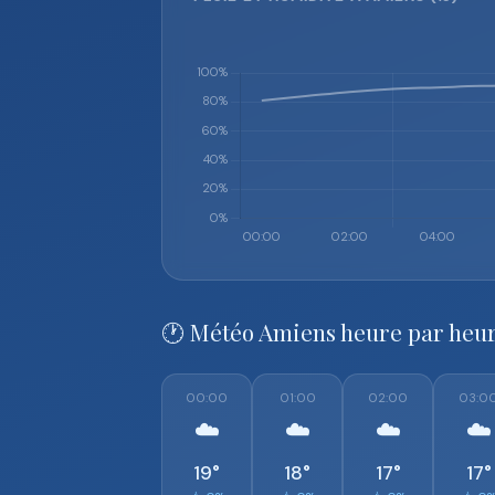
🕐 Météo Amiens heure par heu
00:00
01:00
02:00
03:0
☁️
☁️
☁️
☁️
19°
18°
17°
17°