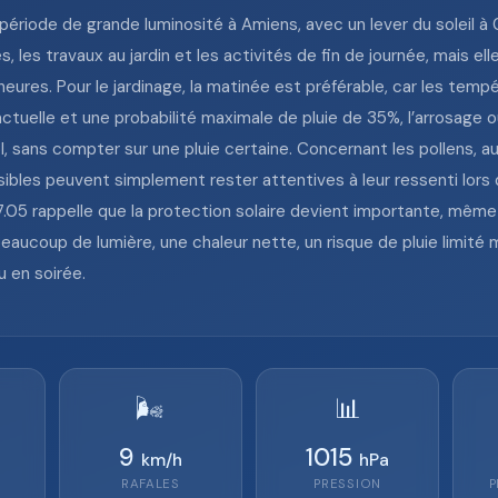
e période de grande luminosité à Amiens, avec un lever du soleil à
es, les travaux au jardin et les activités de fin de journée, mais
 heures. Pour le jardinage, la matinée est préférable, car les tem
tuelle et une probabilité maximale de pluie de 35%, l’arrosage o
, sans compter sur une pluie certaine. Concernant les pollens, au
sibles peuvent simplement rester attentives à leur ressenti lor
7.05 rappelle que la protection solaire devient importante, même 
 beaucoup de lumière, une chaleur nette, un risque de pluie limité
u en soirée.
🌬️
📊
9
1015
km/h
hPa
RAFALES
PRESSION
P