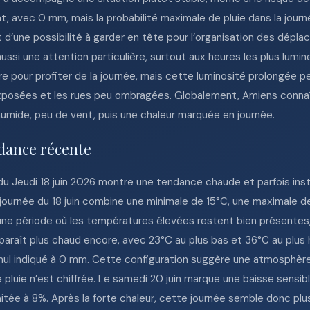
, avec 0 mm, mais la probabilité maximale de pluie dans la journé
t d’une possibilité à garder en tête pour l’organisation des dépl
si une attention particulière, surtout aux heures les plus lumine
re pour profiter de la journée, mais cette luminosité prolongée p
 exposées et les rues peu ombragées. Globalement, Amiens connaî
 humide, peu de vent, puis une chaleur marquée en journée.
dance récente
u Jeudi 18 juin 2026 montre une tendance chaude et parfois inst
journée du 18 juin combine une minimale de 15°C, une maximale d
e une période où les températures élevées restent bien présentes
 apparaît plus chaud encore, avec 23°C au plus bas et 36°C au plus
mul indiqué à 0 mm. Cette configuration suggère une atmosphère
pluie n’est chiffrée. Le samedi 20 juin marque une baisse sensibl
limitée à 8%. Après la forte chaleur, cette journée semble donc plu