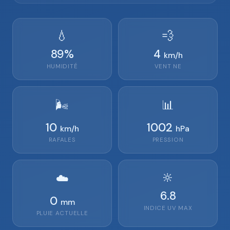
💧
💨
89
%
4
km/h
HUMIDITÉ
VENT
NE
🌬️
📊
10
1002
km/h
hPa
RAFALES
PRESSION
🔆
☁️
6.8
0
mm
INDICE UV MAX
PLUIE ACTUELLE