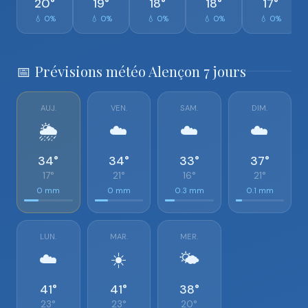
20°
19°
18°
18°
17°
💧 0%
💧 0%
💧 0%
💧 0%
💧 0%
📅 Prévisions météo Alençon 7 jours
AUJ.
VEN.
SAM.
DIM.
🌦️
☁️
☁️
☁️
34°
34°
33°
37°
17°
21°
16°
21°
0 mm
0 mm
0.3 mm
0.1 mm
LUN.
MAR.
MER.
☁️
☀️
🌤️
41°
41°
38°
23°
23°
20°