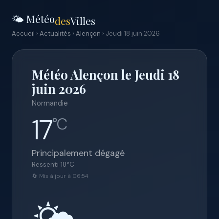
🌤️ Météo
des
Villes
Accueil
›
Actualités
›
Alençon
› Jeudi 18 juin 2026
Météo Alençon le Jeudi 18
juin 2026
Normandie
17
°C
Principalement dégagé
Ressenti
18
°C
🔄 Mis à jour à 06:54