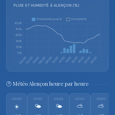
PLUIE ET HUMIDITÉ À ALENÇON (%)
🕐 Météo Alençon heure par heure
00:00
01:00
02:00
03:00
04:00
☀️
🌤️
🌤️
⛅
⛅