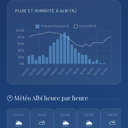
PLUIE ET HUMIDITÉ À ALBI (%)
🕐 Météo Albi heure par heure
00:00
01:00
02:00
03:00
04:00
🌦️
⛅
🌦️
🌦️
⛅