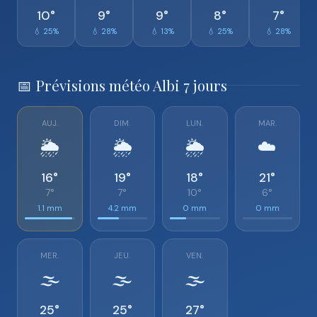
10°
9°
9°
8°
7°
💧 25%
💧 28%
💧 13%
💧 25%
💧 28%
📅 Prévisions météo Albi 7 jours
AUJ.
DIM.
LUN.
MAR.
🌦️
🌦️
🌦️
☁️
16°
19°
18°
21°
7°
7°
10°
6°
1.1 mm
4.2 mm
0 mm
0 mm
MER.
JEU.
VEN.
🌫️
🌫️
🌫️
25°
25°
27°