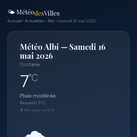
🌤️ Météo
des
Villes
Accueil
›
Actualités
›
Albi
› Samedi 16 mai 2026
Météo Albi — Samedi 16
mai 2026
Occitanie
7
°C
Pluie modérée
Ressenti
5
°C
🔄 Mis à jour à 08:14