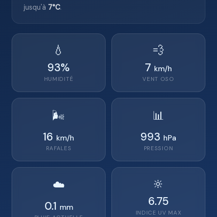
jusqu'à
7°C
.
💧
💨
93
%
7
km/h
HUMIDITÉ
VENT
OSO
🌬️
📊
16
993
km/h
hPa
RAFALES
PRESSION
🔆
☁️
6.75
0.1
mm
INDICE UV MAX