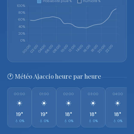
🕐 Météo Ajaccio heure par heure
00:00
01:00
02:00
03:00
04:00
☀️
☀️
☀️
☀️
☀️
19°
19°
18°
18°
18°
💧 0%
💧 0%
💧 0%
💧 0%
💧 0%