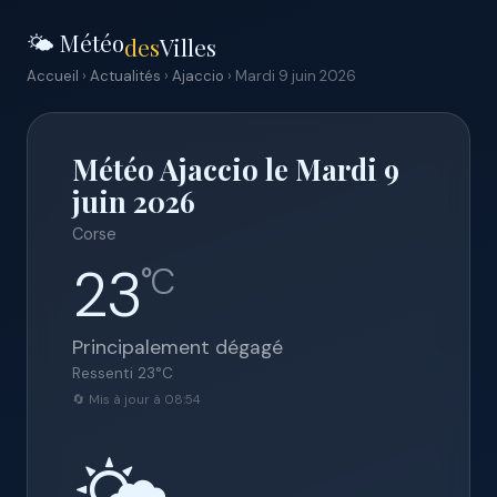
🌤️ Météo
des
Villes
Accueil
›
Actualités
›
Ajaccio
› Mardi 9 juin 2026
Météo Ajaccio le Mardi 9
juin 2026
Corse
23
°C
Principalement dégagé
Ressenti
23
°C
🔄 Mis à jour à 08:54