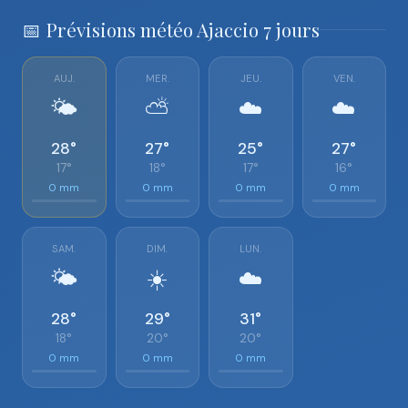
📅 Prévisions météo Ajaccio 7 jours
AUJ.
MER.
JEU.
VEN.
🌤️
⛅
☁️
☁️
28°
27°
25°
27°
17°
18°
17°
16°
0 mm
0 mm
0 mm
0 mm
SAM.
DIM.
LUN.
🌤️
☀️
☁️
28°
29°
31°
18°
20°
20°
0 mm
0 mm
0 mm