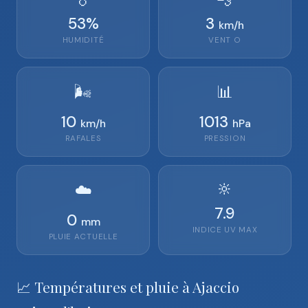
53
%
3
km/h
HUMIDITÉ
VENT
O
🌬️
📊
10
1013
km/h
hPa
RAFALES
PRESSION
🔆
☁️
7.9
0
mm
INDICE UV MAX
PLUIE ACTUELLE
📈 Températures et pluie à Ajaccio