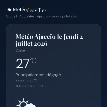
🌤️ Météo
des
Villes
Accueil
›
Actualités
›
Ajaccio
› Jeudi 2 juillet 2026
Météo Ajaccio le Jeudi 2
juillet 2026
Corse
27
°C
Principalement dégagé
Ressenti
28
°C
🔄 Mis à jour à 08:54