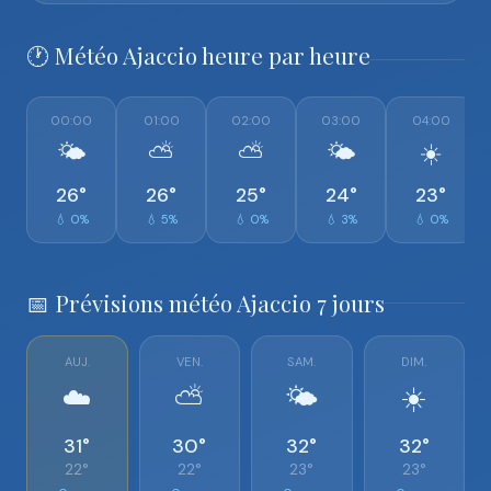
🕐 Météo Ajaccio heure par heure
00:00
01:00
02:00
03:00
04:00
🌤️
⛅
⛅
🌤️
☀️
26°
26°
25°
24°
23°
💧 0%
💧 5%
💧 0%
💧 3%
💧 0%
📅 Prévisions météo Ajaccio 7 jours
AUJ.
VEN.
SAM.
DIM.
☁️
⛅
🌤️
☀️
31°
30°
32°
32°
22°
22°
23°
23°