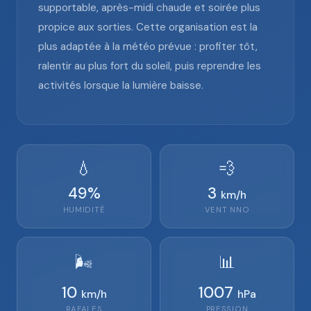
supportable, après-midi chaude et soirée plus
propice aux sorties. Cette organisation est la
plus adaptée à la météo prévue : profiter tôt,
ralentir au plus fort du soleil, puis reprendre les
activités lorsque la lumière baisse.
💧
💨
49
%
3
km/h
HUMIDITÉ
VENT
NNO
🌬️
📊
10
1007
km/h
hPa
RAFALES
PRESSION