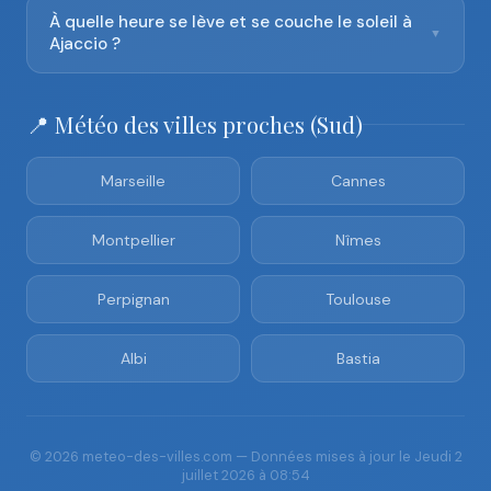
À quelle heure se lève et se couche le soleil à
▼
Ajaccio ?
📍 Météo des villes proches (Sud)
Marseille
Cannes
Montpellier
Nîmes
Perpignan
Toulouse
Albi
Bastia
© 2026 meteo-des-villes.com — Données mises à jour le Jeudi 2
juillet 2026 à 08:54