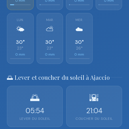
0 mm
0 mm
0 mm
0 mm
LUN.
MAR.
MER.
🌤️
⛅
☁️
30°
30°
30°
23°
23°
26°
0 mm
0 mm
0 mm
🌅 Lever et coucher du soleil à Ajaccio
🌅
🌇
05:54
21:04
LEVER DU SOLEIL
COUCHER DU SOLEIL