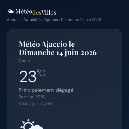
🌤️ Météo
des
Villes
Accueil
›
Actualités
›
Ajaccio
› Dimanche 14 juin 2026
Météo Ajaccio le
Dimanche 14 juin 2026
Corse
23
°C
Principalement dégagé
Ressenti
22
°C
🔄 Mis à jour à 08:54