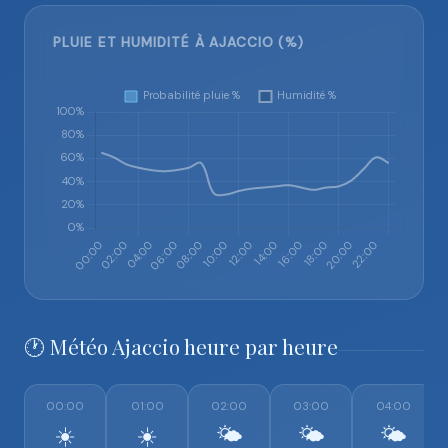
PLUIE ET HUMIDITÉ À AJACCIO (%)
🕐 Météo Ajaccio heure par heure
00:00
01:00
02:00
03:00
04:00
☀️
☀️
🌤️
🌤️
🌤️