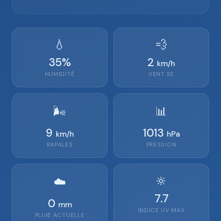
💧
💨
35
%
2
km/h
HUMIDITÉ
VENT
SE
🌬️
📊
9
1013
km/h
hPa
RAFALES
PRESSION
🔆
☁️
7.7
0
mm
INDICE UV MAX
PLUIE ACTUELLE