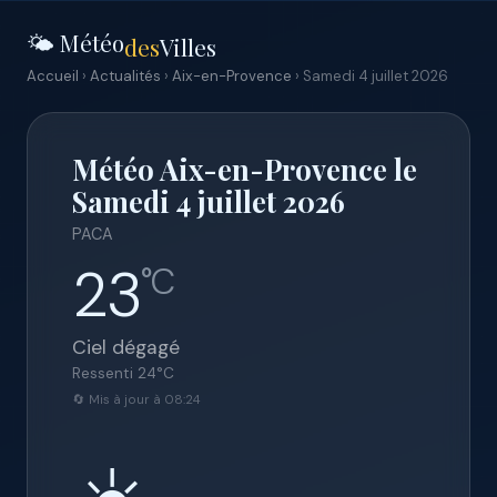
🌤️ Météo
des
Villes
Accueil
›
Actualités
›
Aix-en-Provence
› Samedi 4 juillet 2026
Météo Aix-en-Provence le
Samedi 4 juillet 2026
PACA
23
°C
Ciel dégagé
Ressenti
24
°C
🔄 Mis à jour à 08:24