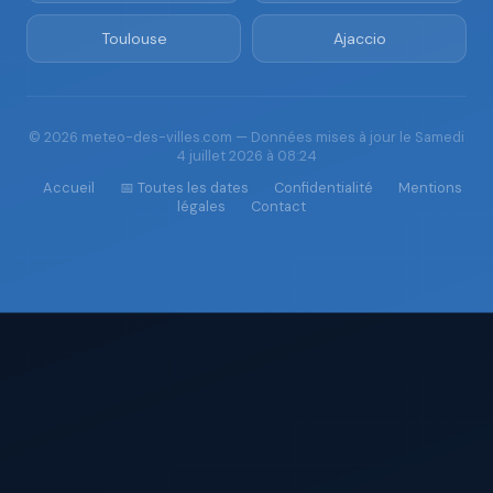
Toulouse
Ajaccio
© 2026 meteo-des-villes.com — Données mises à jour le Samedi
4 juillet 2026 à 08:24
Accueil
📅 Toutes les dates
Confidentialité
Mentions
légales
Contact