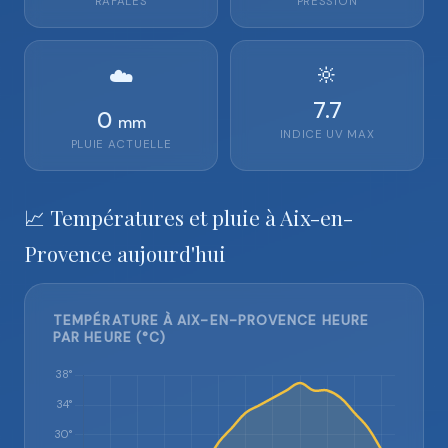
RAFALES
PRESSION
🔆
☁️
7.7
0
mm
INDICE UV MAX
PLUIE ACTUELLE
📈 Températures et pluie à Aix-en-
Provence aujourd'hui
TEMPÉRATURE À AIX-EN-PROVENCE HEURE
PAR HEURE (°C)