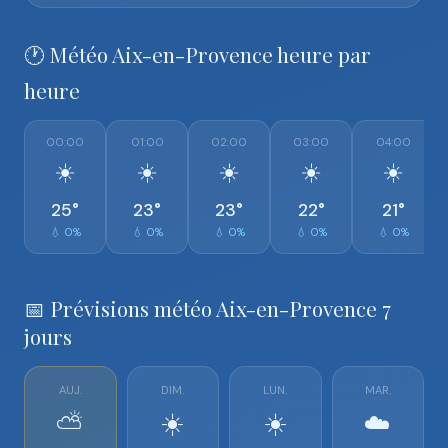
🕐 Météo Aix-en-Provence heure par
heure
00:00
01:00
02:00
03:00
04:00
☀️
☀️
☀️
☀️
☀️
25°
23°
23°
22°
21°
💧 0%
💧 0%
💧 0%
💧 0%
💧 0%
📅 Prévisions météo Aix-en-Provence 7
jours
AUJ.
DIM.
LUN.
MAR.
⛅
☀️
☀️
☁️