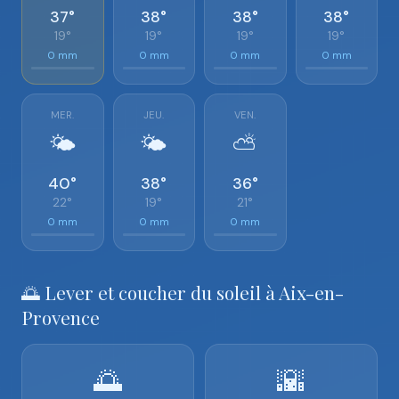
37°
38°
38°
38°
19°
19°
19°
19°
0 mm
0 mm
0 mm
0 mm
MER.
JEU.
VEN.
🌤️
🌤️
⛅
40°
38°
36°
22°
19°
21°
0 mm
0 mm
0 mm
🌅 Lever et coucher du soleil à Aix-en-
Provence
🌅
🌇