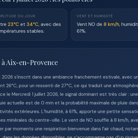
PLITUDE DU JOUR
VENT ET HUMIDITÉ
tre
23°C
et
34°C
, avec des
Vent NO de
8 km/h
, humidi
mpératures stables.
61%.
e à Aix-en-Provence
et 2026 s’inscrit dans une ambiance franchement estivale, avec un
eint 26°C, pour un ressenti de 27°C, ce qui traduit une atmosphèr
le Mercredi 1 juillet 2026, le signal dominant est très clair : un
uie actuelle est de 0 mm et la probabilité maximale de pluie dans 
ctivités extérieures. L’humidité, à 61%, apporte une petite sensat
es minérales du centre-ville. Le vent de NO souffle à 8 km/h, ave
ter par moments une respiration bienvenue dans l’air chaud, nota
, dans les données disponibles, ne s’accompagne pas d’un risqu