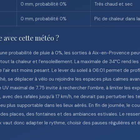
0 mm, probabilité 0%
Très chaud et sec
0 mm, probabilité 0%
Pic de chaleur dans l
 avec cette météo ?
une probabilité de pluie à 0%, les sorties à Aix-en-Provence peuv
out la chaleur et l’ensoleillement. La maximale de 34°C rend les
e l’air est moins pesant. Le lever du soleil à 06:01 permet de prof
hé, se déplacer à vélo ou rejoindre les espaces plus calmes avant 
ce UV maximal de 7.75 invite à rechercher l’ombre, à limiter les e
, avec des rafales jusqu’à 17 km/h, ne devrait pas perturber les t
u plus supportable dans les lieux aérés. En fin de journée, le couc
, des places, des fontaines et des ambiances estivales. Le ress
x vaut donc adapter le rythme, choisir des pauses régulières et é