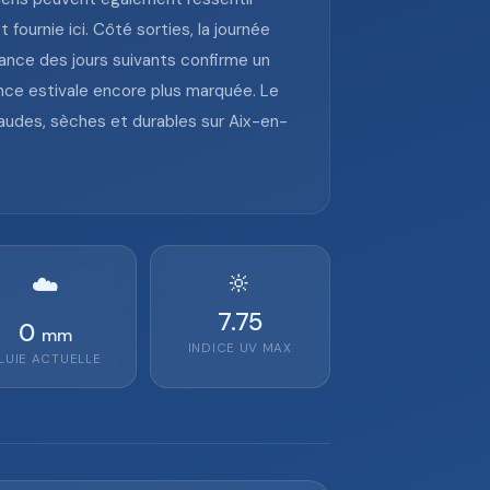
ournie ici. Côté sorties, la journée
ndance des jours suivants confirme un
nce estivale encore plus marquée. Le
chaudes, sèches et durables sur Aix-en-
🔆
☁️
7.75
0
mm
INDICE UV MAX
LUIE ACTUELLE