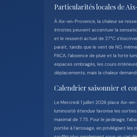
Particularités locales de A
À Aix-en-Provence, la chaleur se ressen
étroites peuvent accentuer la sensatio
et le ressenti actuel de 27°C s’inscrive
paraît, tandis que le vent de NO, même 
PACA, l’absence de pluie et la forte lu
espaces ombragés, les cours intérieure
déplacements, mais la chaleur demand
Calendrier saisonnier et con
Le Mercredi 1 juillet 2026 place Aix-e
luminosité étendue favorise les sorties
maximal de 7.75. Pour le jardinage, l’a
portée à l’arrosage, en privilégiant le
souffrir plus rapidement sous un ciel