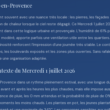
ix-en-Provence
t souvent avec une nuance très locale : les pierres, les façades c
n de chaleur lorsque le ciel reste dégagé. Ce Mercredi 1 juillet
nt dans cette logique urbaine et provençale. L’humidité de 61% peu
modéré, apporte parfois une ventilation utile entre les quartiers
minosité renforcent l’impression d’une journée très stable. Le con
s, les boulevards exposés et les zones plus ouvertes. Sans rafal
e une organisation adaptée.
texte du Mercredi 1 juillet 2026
n-Provence dans un rythme pleinement estival, avec une longue du
 avant et après les heures les plus chaudes, mais elle impose aus
bsence de pluie, les 0 mm attendus et la probabilité de pluie de 0
s moments les moins chauds. Les plantes en pot, les jeunes plant
 dégagé et une maximale de 34°C. Les personnes sensibles aux po