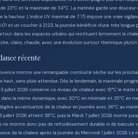
e de 23°C et la maximale de 34°C. La matinée garde une douceur él
 la hauteur. L’indice UV maximal de 7.75 impose une vraie vigilanc
:01 et un coucher à 21:23, la journée bénéficie d’une très longue 
urtout dans les espaces urbains qui restituent lentement la cha
sèche, claire, chaude, avec une évolution surtout thermique plutô
dance récente
vence montre une remarquable continuité sèche sur les prochains 
us haut, sans pluie attendue. Dès le lendemain, la maximale prog
3 juillet 2026 conserve ce niveau de chaleur avec 19°C le matin e
te dans la même dynamique, avec 20°C en minimale et 35°C en ma
 légère accentuation de la chaleur en journée avec 36°C au max
 6 juillet 2026 atteint 38°C, puis le Mardi 7 juillet 2026 monte ju
e ne montre donc pas de refroidissement durable ni de bascule ve
ve de la chaleur après la journée du Mercredi 1 juillet 2026. L