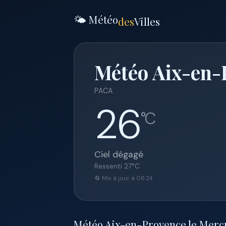
🌤️ Météo
des
Villes
Météo Aix-en-P
PACA
26
°C
Ciel dégagé
Ressenti
27
°C
🔄 Mis à jour à 08:24
Météo Aix-en-Provence le Mercredi