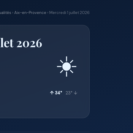
alités
›
Aix-en-Provence
› Mercredi 1 juillet 2026
llet 2026
☀️
↑ 34°
23° ↓