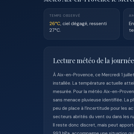
TEMPS OBSERVÉ
AM
26°C
, ciel dégagé, ressenti
En
27°C.
te
Lecture météo de la journé
À Aix-en-Provence, ce Mercredi 1 juill
installée. La température actuelle att
mesurée. Pour la météo Aix-en-Provence 
sans menace pluvieuse identifiée. La pl
peu de place à l’incertitude pour les a
secteurs abrités du vent ou dans les ru
Il reste donc discret, mais peut appor
993 hPa, accompagne une situation qui