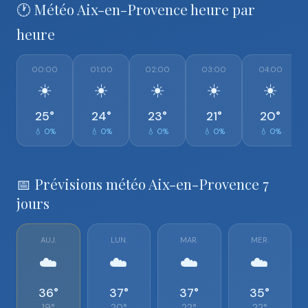
🕐 Météo Aix-en-Provence heure par
heure
00:00
01:00
02:00
03:00
04:00
☀️
☀️
☀️
☀️
☀️
25°
24°
23°
21°
20°
💧 0%
💧 0%
💧 0%
💧 0%
💧 0%
📅 Prévisions météo Aix-en-Provence 7
jours
AUJ.
LUN.
MAR.
MER.
☁️
☁️
☁️
☁️
36°
37°
37°
35°
19°
20°
22°
22°