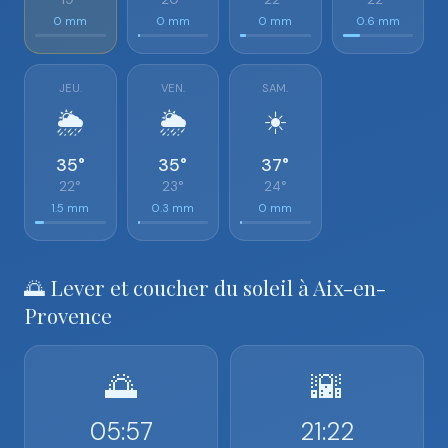
0 mm
0 mm
0 mm
0.6 mm
JEU.
VEN.
SAM.
🌦️
🌦️
☀️
35°
35°
37°
22°
23°
24°
1.5 mm
0.3 mm
0 mm
🌅 Lever et coucher du soleil à Aix-en-
Provence
🌅
🌇
05:57
21:22