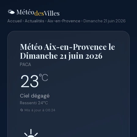
🌤️ Météo
des
Villes
Accueil
›
Actualités
›
Aix-en-Provence
› Dimanche 21 juin 2026
Météo Aix-en-Provence le
Dimanche 21 juin 2026
PACA
23
°C
Ciel dégagé
Ressenti
24
°C
🔄 Mis à jour à 08:24