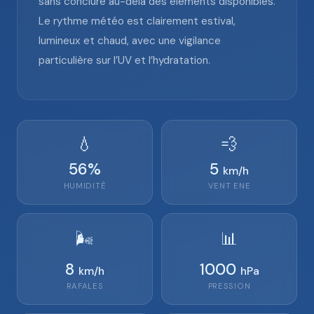
sans conclure au-delà des éléments disponibles.
Le rythme météo est clairement estival,
lumineux et chaud, avec une vigilance
particulière sur l’UV et l’hydratation.
💧
💨
56
%
5
km/h
HUMIDITÉ
VENT
ENE
🌬️
📊
8
1000
km/h
hPa
RAFALES
PRESSION